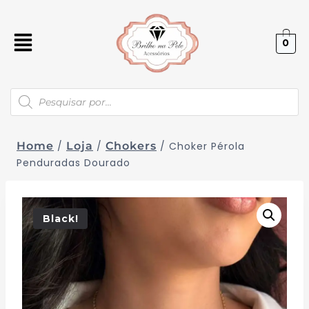
0
Home
/
Loja
/
Chokers
/
Choker Pérola
Penduradas Dourado
Black!