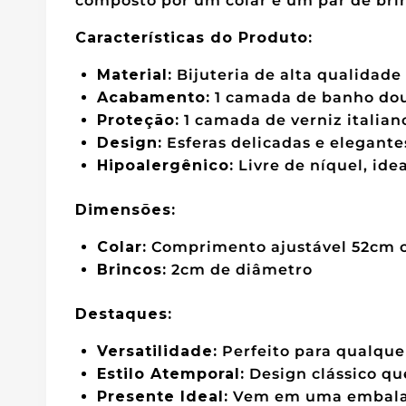
composto por um colar e um par de bri
Características do Produto:
Material:
Bijuteria de alta qualidade
Acabamento:
1 camada de banho dou
Proteção:
1 camada de verniz italian
Design:
Esferas delicadas e elegant
Hipoalergênico:
Livre de níquel, idea
Dimensões:
Colar:
Comprimento ajustável 52cm c
Brincos:
2cm de diâmetro
Destaques:
Versatilidade:
Perfeito para qualque
Estilo Atemporal:
Design clássico qu
Presente Ideal:
Vem em uma embalage