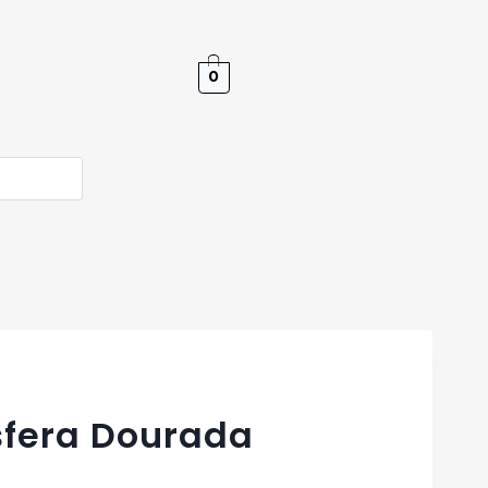
0
sfera Dourada