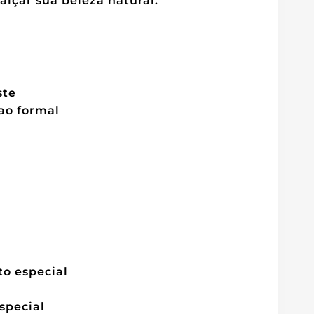
lçar sua beleza natural.
ste
ao formal
to especial
special