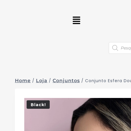
Home
/
Loja
/
Conjuntos
/
Conjunto Esfera Do
Black!