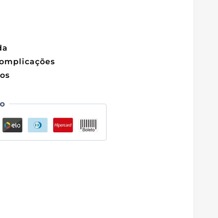
da
omplicações
os
o