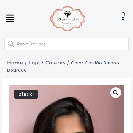
0
Home
/
Loja
/
Colares
/
Colar Cordão Baiano
Dourado
Black!